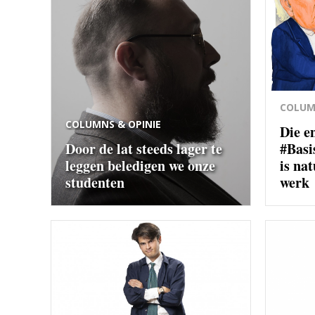
COLUM
COLUMNS & OPINIE
Die e
Door de lat steeds lager te
#Basi
leggen beledigen we onze
is na
studenten
werk