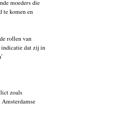
aande moeders die
nd te komen en
de rollen van
ndicatie dat zij in
n’
lict zoals
in Amsterdamse