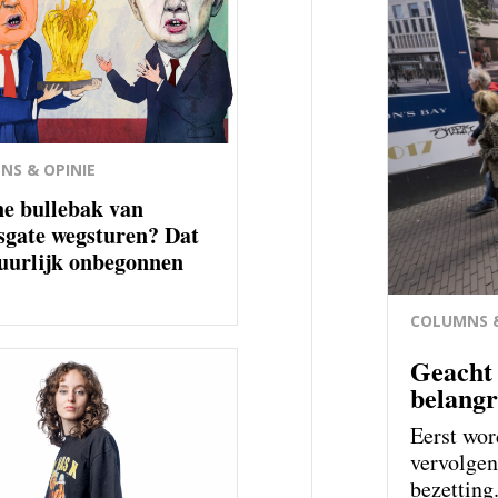
NS & OPINIE
ne bullebak van
sgate wegsturen? Dat
tuurlijk onbegonnen
COLUMNS &
Geacht 
belangr
Eerst wor
vervolgen
bezetting