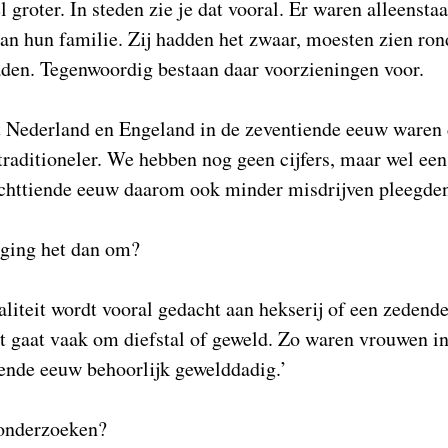
l groter. In steden zie je dat vooral. Er waren alleenst
an hun familie. Zij hadden het zwaar, moesten zien ro
den. Tegenwoordig bestaan daar voorzieningen voor.
t Nederland en Engeland in de zeventiende eeuw waren 
raditioneler. We hebben nog geen cijfers, maar wel een i
achttiende eeuw daarom ook minder misdrijven pleegde
ging het dan om?
liteit wordt vooral gedacht aan hekserij of een zedende
et gaat vaak om diefstal of geweld. Zo waren vrouwen 
iende eeuw behoorlijk gewelddadig.’
 onderzoeken?