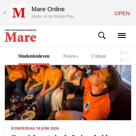
Mare Online
OPEN
Gratis - in de Google Play
Column
Studentenleven
ap
Nieuws
Cultuur
& opini
DONDERDAG 18 JUNI 2026