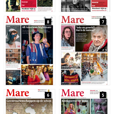
8
7
6
5