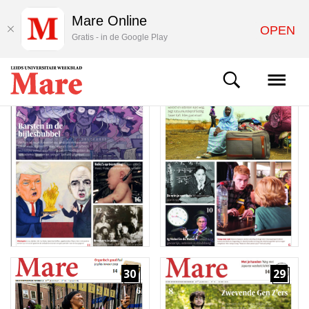
Mare Online
OPEN
Gratis - in de Google Play
32
31
30
29