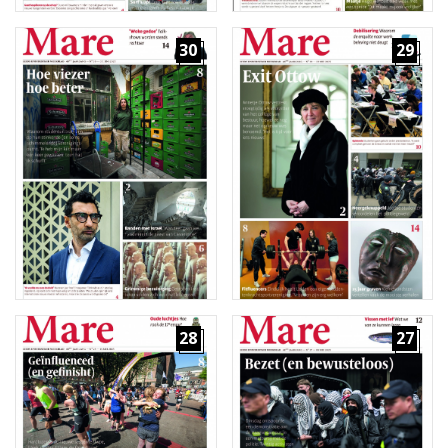
30
29
28
27