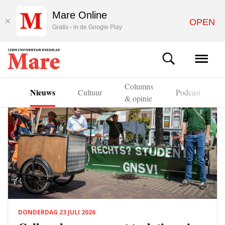
Mare Online
OPEN
Gratis - in de Google Play
Columns
Nieuws
ven
Cultuur
Podcast
& opinie
DONDERDAG 23 JULI 2026