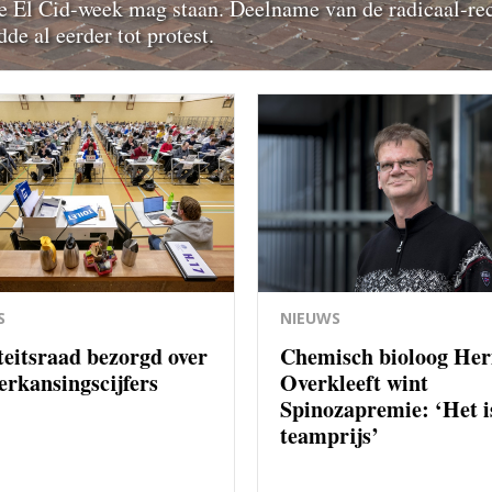
de El Cid-week mag staan. Deelname van de radicaal-re
e al eerder tot protest.
S
NIEUWS
teitsraad bezorgd over
Chemisch bioloog He
herkansingscijfers
Overkleeft wint
Spinozapremie: ‘Het i
teamprijs’