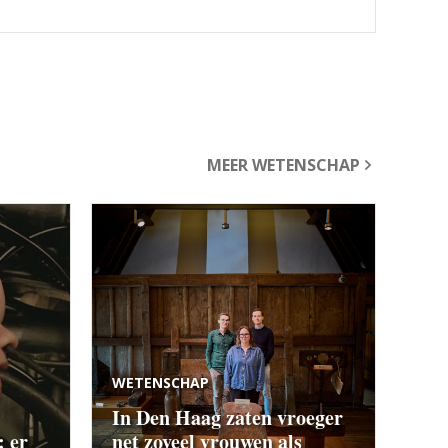
MEER WETENSCHAP
WETENSCHAP
In Den Haag zaten vroeger
: er
net zoveel vrouwen als