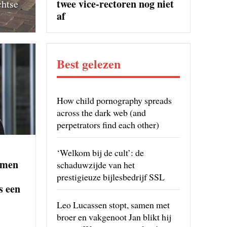
twee vice-rectoren nog niet
chtse
af
Best gelezen
How child pornography spreads
across the dark web (and
perpetrators find each other)
‘Welkom bij de cult’: de
rmen
schaduwzijde van het
prestigieuze bijlesbedrijf SSL
s een
Leo Lucassen stopt, samen met
broer en vakgenoot Jan blikt hij