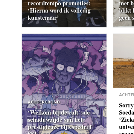
recordtempo promoties:
met b
‘Hierna word ik volledig
blikt 
kunstenaar’
geen s
ACHTE
ACHTERGROND
Sorry,
‘Welkom bij de cult’: de
Soeda
schaduwzijde van het
‘Ziek
prestigieuze bijlesbedrijf
univer
SSL
eraan