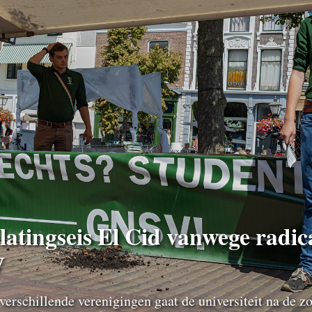
latingseis El Cid vanwege radic
V
verschillende verenigingen gaat de universiteit na de 