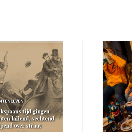
NTENLEVEN
ikspaans tijd gingen
nten lallend, vechtend
ipend over straat