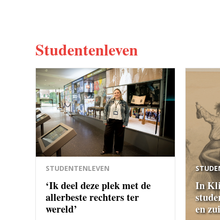
Studentenleven
STUDENTENLEVEN
STUDE
‘Ik deel deze plek met de
In Kl
allerbeste rechters ter
stude
wereld’
en zu