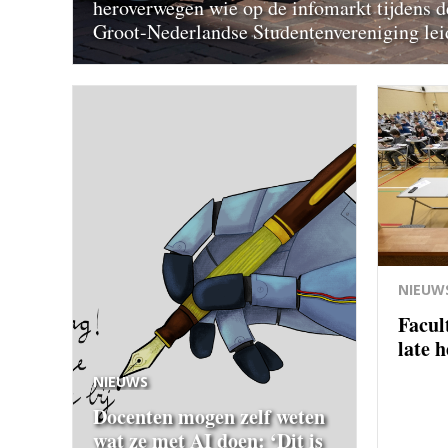
heroverwegen wie op de infomarkt tijdens 
Groot-Nederlandse Studentenvereniging leidd
NIEUW
Facul
late 
NIEUWS
Docenten mogen zelf weten
wat ze met AI doen: ‘Dit is