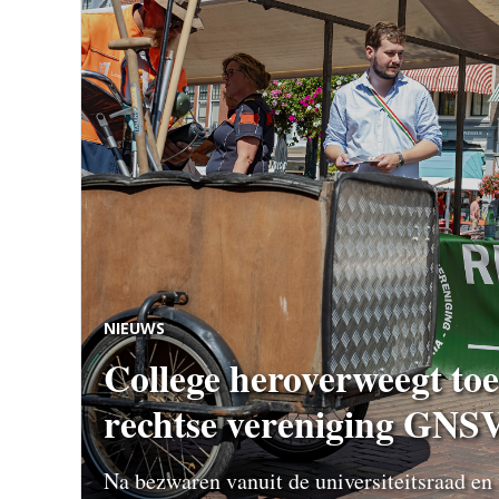
NIEUWS
College heroverweegt toe
rechtse vereniging GNS
Na bezwaren vanuit de universiteitsraad en 