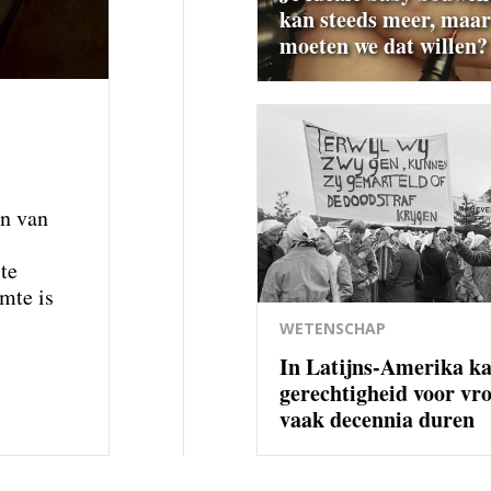
kan steeds meer, maar
moeten we dat willen?
en van
te
imte is
WETENSCHAP
In Latijns-Amerika k
gerechtigheid voor vr
vaak decennia duren