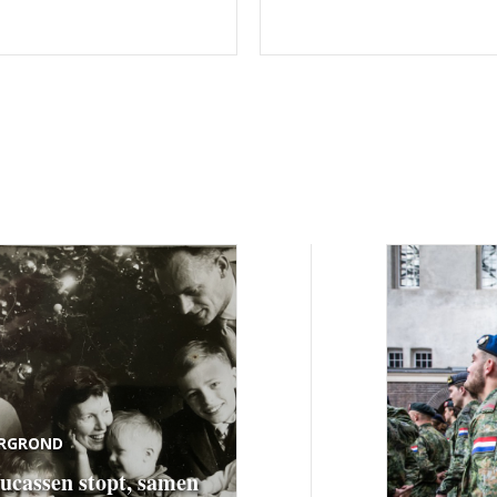
RGROND
ucassen stopt, samen