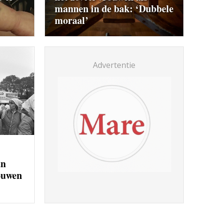
mannen in de bak: ‘Dubbele
moraal’
Advertentie
an
ouwen