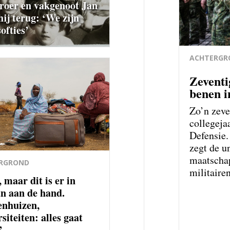
roer en vakgenoot Jan
hij terug: ‘We zijn
ofties’
ACHTERGR
Zeventi
benen i
Zo’n zeve
college­j
Defensie.
zegt de u
maatschap
RGROND
militairen
 maar dit is er in
n aan de hand.
enhuizen,
siteiten: alles gaat
’