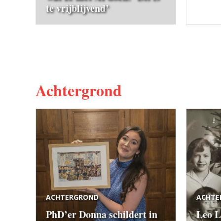
te vrijblijvend’
Achtergrond
ACHTERGROND
ACHTE
PhD’er Donna schildert in
Leo L