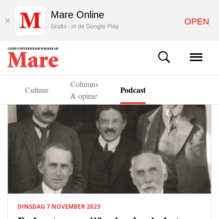
Mare Online
OPEN
Gratis - in de Google Play
Columns
Podcast
s
Cultuur
& opinie
DINSDAG 7 NOVEMBER 2023