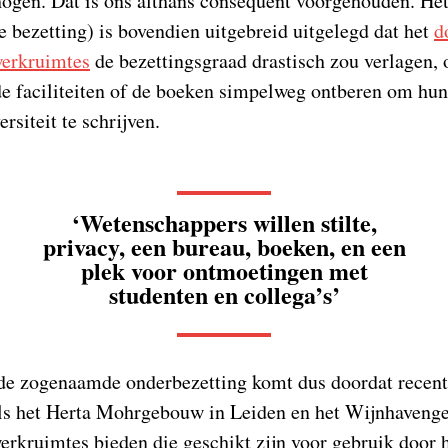
ogen. Dat is ons althans consequent voorgehouden. Het
e bezetting) is bovendien uitgebreid uitgelegd dat het
d
werkruimtes
de bezettingsgraad drastisch zou verlagen
 de faciliteiten of de boeken simpelweg ontberen om hu
rsiteit te schrijven.
‘Wetenschappers willen stilte,
privacy, een bureau, boeken, en een
plek voor ontmoetingen met
studenten en collega’s’
de zogenaamde onderbezetting komt dus doordat recente
ls het Herta Mohrgebouw in Leiden en het Wijnhaveng
werkruimtes bieden die geschikt zijn voor gebruik door 