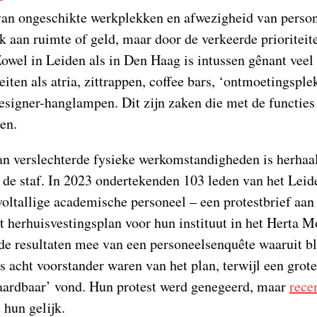
van ongeschikte werkplekken en afwezigheid van persone
k aan ruimte of geld, maar door de verkeerde prioriteit
owel in Leiden als in Den Haag is intussen gênant veel
teiten als atria, zittrappen, coffee bars, ‘ontmoetingspl
designer-hanglampen. Dit zijn zaken die met de functies 
en.
n verslechterde fysieke werkomstandigheden is herhaal
e staf. In 2023 ondertekenden 103 leden van het Leide
 voltallige academische personeel – een protestbrief aan
et herhuisvestingsplan voor hun instituut in het Herta
 de resultaten mee van een personeelsenquête waaruit b
s acht voorstander waren van het plan, terwijl een grot
ardbaar’ vond. Hun protest werd genegeerd, maar
rece
 hun gelijk.