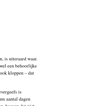
, is uiteraard waar.
 wel een behoorlijke
 ook kloppen – dat
evergeefs is
um aantal dagen
n, hoeven dat niet