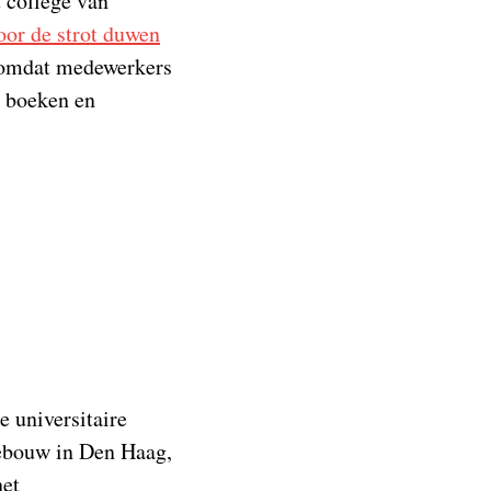
 college van
oor de strot duwen
, omdat medewerkers
n boeken en
 universitaire
ebouw in Den Haag,
het