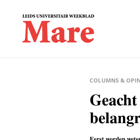
COLUMNS & OPIN
Geacht 
belangr
Eerst worden weten