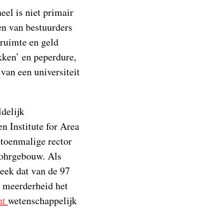
el is niet primair
en van bestuurders
 ruimte en geld
ekken’ en peperdure,
van een universiteit
delijk
n Institute for Area
 toenmalige rector
 Mohrgebouw. Als
leek dat van de 97
e meerderheid het
nt
wetenschappelijk