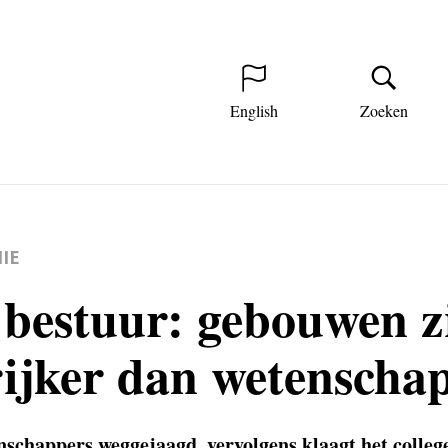
English
Zoeken
IE
bestuur: gebouwen zi
ijker dan wetenschap
schappers weg­gejaagd, vervolgens klaagt het colleg