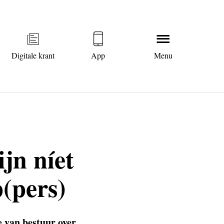
Digitale krant
App
Menu
jn níet
(pers)
e van bestuur over