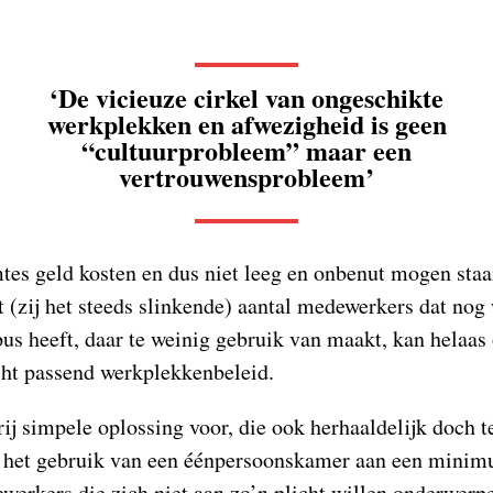
‘De vicieuze cirkel van ongeschikte
werkplekken en afwezigheid is geen
“cultuurprobleem” maar een
vertrouwensprobleem’
es geld kosten en dus niet leeg en onbenut mogen staan
t (zij het steeds slinkende) aantal medewerkers dat nog
 heeft, daar te weinig gebruik van maakt, kan helaas
echt passend werkplekkenbeleid.
rij simpele oplossing voor, die ook herhaaldelijk doch t
l het gebruik van een éénpersoonskamer aan een minim
erkers die zich niet aan zo’n plicht willen onderwerpe