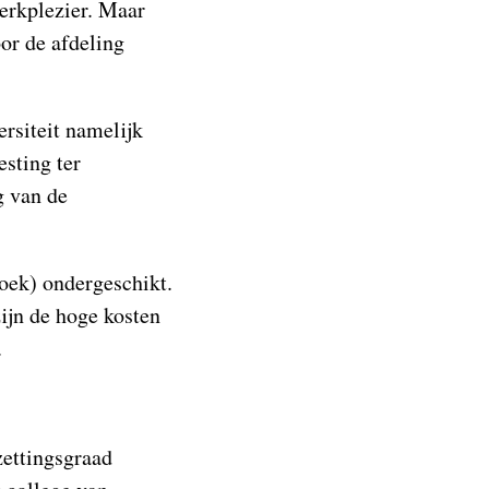
werkplezier. Maar
or de afdeling
ersiteit namelijk
esting ter
g van de
oek) ondergeschikt.
ijn de hoge kosten
.
zettingsgraad