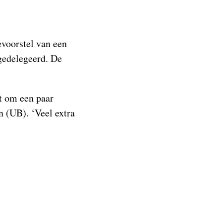
evoorstel van een
 gedelegeerd. De
at om een paar
en (UB). ‘Veel extra