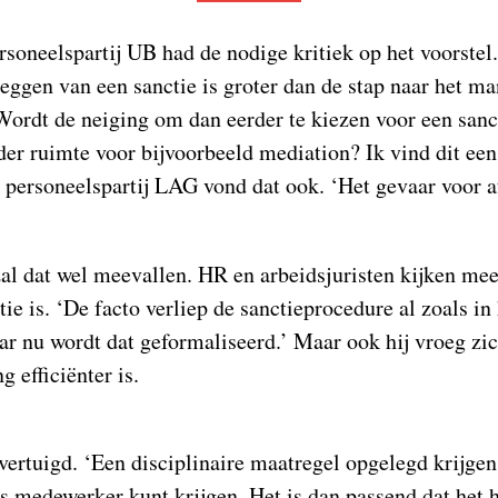
soneelspartij UB had de nodige kritiek op het voorstel.
leggen van een sanctie is groter dan de stap naar het 
 Wordt de neiging om dan eerder te kiezen voor een sanct
er ruimte voor bijvoorbeeld mediation? Ik vind dit een 
personeelspartij LAG vond dat ook. ‘Het gevaar voor 
l dat wel meevallen. HR en arbeidsjuristen kijken mee
ie is. ‘De facto verliep de sanctieprocedure al zoals in
ar nu wordt dat geformaliseerd.’ Maar ook hij vroeg zic
g efficiënter is.
vertuigd. ‘Een disciplinaire maatregel opgelegd krijgen,
als medewerker kunt krijgen. Het is dan passend dat het 