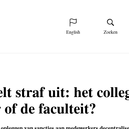
English
Zoeken
lt straf uit: het colle
 of de faculteit?
t opleggen van sancties aan medewerkers decentralis