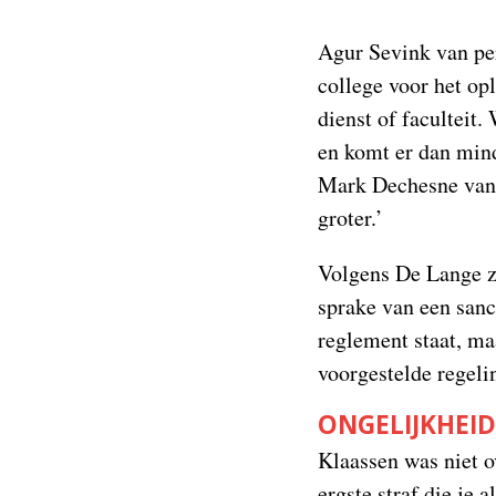
Agur Sevink van per
college voor het op
dienst of faculteit.
en komt er dan mind
Mark Dechesne van 
groter.’
Volgens De Lange za
sprake van een sanct
reglement staat, ma
voorgestelde regelin
ONGELIJKHEID
Klaassen was niet o
ergste straf die je 