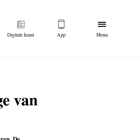
Digitale krant
App
Menu
ge van
eren. De