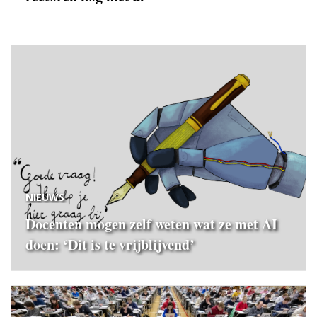
NIEUWS
Docenten mogen zelf weten wat ze met AI
doen: ‘Dit is te vrijblijvend’