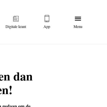
Digitale krant
App
Menu
ten dan
en!
en gedaan om de