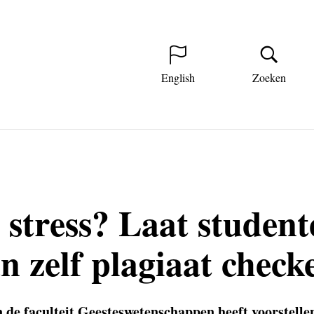
English
Zoeken
stress? Laat studen
n zelf plagiaat check
 de faculteit Geesteswetenschappen heeft voorstell