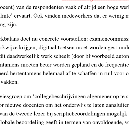
procent) van de respondenten vaak of altijd een hoge we
kalmte’ ervaart. Ook vinden medewerkers dat er weinig 
ng zijn.
kbalans doet nu concrete voorstellen: examencommiss
rkwijze krijgen; digitaal toetsen moet worden gestimu
it daadwerkelijk werk scheelt (door bijvoorbeeld autom
entamens moeten beter worden gepland en de frequenti
erd hertentamens helemaal af te schaffen in ruil voor 
 vakken.
viesgroep om ‘collegebeschrijvingen algemener op te st
oor nieuwe docenten om het onderwijs te laten aansluiten
 van de tweede lezer bij scriptiebeoordelingen mogelijk 
globale beoordeling geeft in termen van onvoldoende, v