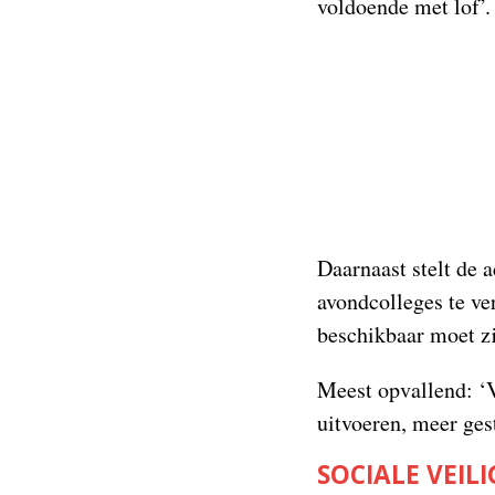
voldoende met lof’
Daarnaast stelt de a
avondcolleges te v
beschikbaar moet zi
Meest opvallend: ‘V
uitvoeren, meer ges
SOCIALE VEIL