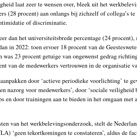
igheid laat zeer te wensen over, bleek uit het werkbele
s (28 procent) aan onlangs bij zichzelf of collega’s t
ntimidatie of discriminatie.
meer dan het universiteitsbrede percentage (24 procent),
dan in 2022: toen ervoer 18 procent van de Geesteswet
 was 23 procent getuige van ongewenst gedrag richting
cent van de medewerkers vertrouwen in de organisatie va
 aanpakken door ‘actieve periodieke voorlichting’ te ge
en nazorg voor medewerkers’, door ‘sociale veiligheid 
 en door trainingen aan te bieden in het omgaan met a
ten van het werkbelevingsonderzoek, stelt de Nederla
LA) ‘geen tekortkomingen te constateren’, aldus de fac