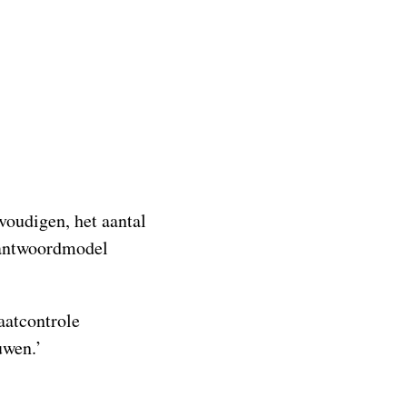
nvoudigen, het aantal
 antwoordmodel
aatcontrole
uwen.’