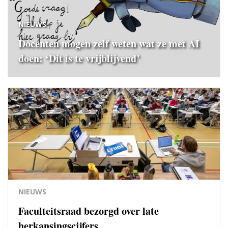
NIEUWS
Docenten mogen zelf weten wat ze met AI
doen: ‘Dit is te vrijblijvend’
NIEUWS
Faculteitsraad bezorgd over late
herkansingscijfers