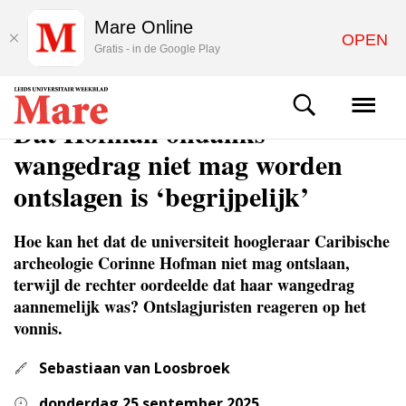
Mare Online
OPEN
Gratis - in de Google Play
NIEUWS
Dat Hofman ondanks
wangedrag niet mag worden
ontslagen is ‘begrijpelijk’
Hoe kan het dat de universiteit hoogleraar Caribische
archeologie Corinne Hofman niet mag ontslaan,
terwijl de rechter oordeelde dat haar wangedrag
aannemelijk was? Ontslagjuristen reageren op het
vonnis.
Sebastiaan van Loosbroek
donderdag 25 september 2025