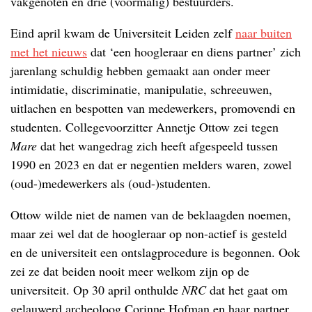
vakgenoten en drie (voormalig) bestuurders.
Eind april kwam de Universiteit Leiden zelf
naar buiten
met het nieuws
dat ‘een hoogleraar en diens partner’ zich
jarenlang schuldig hebben gemaakt aan onder meer
intimidatie, discriminatie, manipulatie, schreeuwen,
uitlachen en bespotten van medewerkers, promovendi en
studenten. Collegevoorzitter Annetje Ottow zei tegen
Mare
dat het wangedrag zich heeft afgespeeld tussen
1990 en 2023 en dat er negentien melders waren, zowel
(oud-)medewerkers als (oud-)studenten.
Ottow wilde niet de namen van de beklaagden noemen,
maar zei wel dat de hoogleraar op non-actief is gesteld
en de universiteit een ontslagprocedure is begonnen. Ook
zei ze dat beiden nooit meer welkom zijn op de
universiteit. Op 30 april onthulde
NRC
dat het gaat om
gelauwerd archeoloog Corinne Hofman en haar partner.