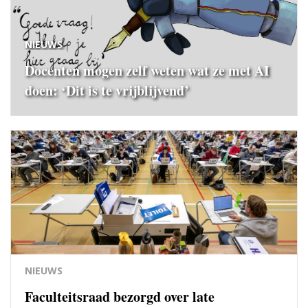
NIEUWS
Docenten mogen zelf weten wat ze met AI
doen: ‘Dit is te vrijblijvend’
NIEUWS
Faculteitsraad bezorgd over late