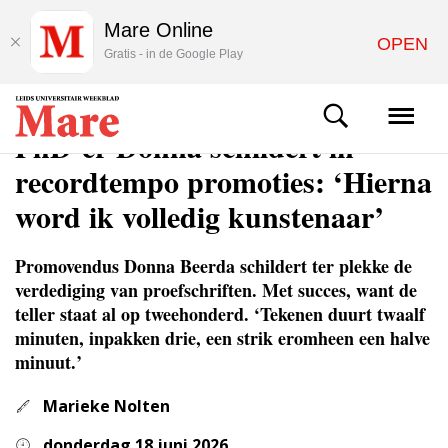
Mare Online
OPEN
Gratis - in de Google Play
ACHTERGROND
PhD’er Donna schildert in
recordtempo promoties: ‘Hierna
word ik volledig kunstenaar’
Promovendus Donna Beerda schildert ter plekke de
verdediging van proefschriften. Met succes, want de
teller staat al op tweehonderd. ‘Tekenen duurt twaalf
minuten, inpakken drie, een strik eromheen een halve
minuut.’
Marieke Nolten
donderdag 18 juni 2026