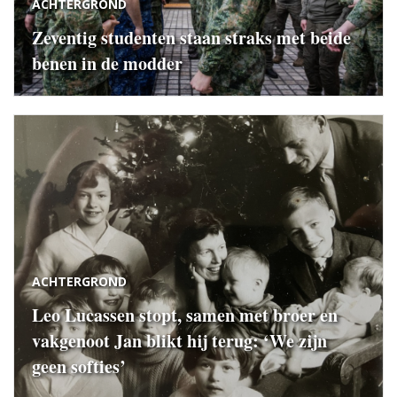
ACHTERGROND
Zeventig studenten staan straks met beide
benen in de modder
ACHTERGROND
Leo Lucassen stopt, samen met broer en
vakgenoot Jan blikt hij terug: ‘We zijn
geen softies’