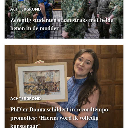
ACHTERGROND
Zeventig studenten staan straks met beide
benen in de modder
ACHTERGROND
PhD’er Donna schildert in recordtempo
promoties: ‘Hierna word ik volledig
kunstenaar’