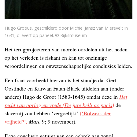
Hugo Grotius, geschilderd door Michiel Jansz van Mierevelt in
1631, olieverf op paneel. © Rijksmuseum
Het terugprojecteren van morele oordelen uit het heden
op het verleden is riskant en kan tot onzinnige
veroordelingen en onwetenschappelijke conclusies leiden.
Een fraai voorbeeld hiervan is het standje dat Gert
Oostindie en Karwan Fatah-Black uitdelen aan (onder
andere) Hugo de Groot (1583-1645) omdat deze in
Het
recht van oorlog en vrede (De jure belli ac pacis)
de
slavernij zou hebben ‘vergoelijkt’
(‘Bolwerk der
vrijheid?’,
Mare
9; 9 november).
Deze conclusie getuigt van een gebrek aan zowel