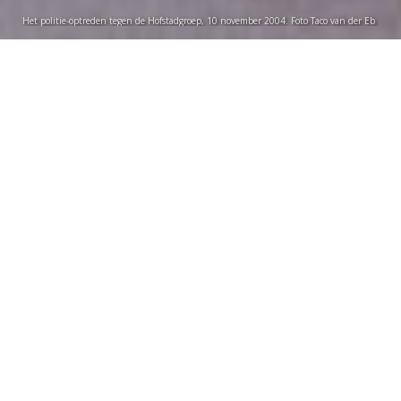
Het politie-optreden tegen de Hofstadgroep, 10 november 2004. Foto Taco van der Eb
Vincent Bongers
woensdag 23 september 2020
De Leidse bijzonder hoogleraar veiligheidsdiensten
Paul Abels beschrijft in het boek ‘Spionkoppen’ de
AIVD, waarvoor hij zelf decennia werkte, aan de
hand van de bazen. ‘Men gunt elkaar het licht in de
ogen niet, terwijl het om de nationale veiligheid gaat.’
Het is 10 november 2004, acht dagen na de moord op
Theo van Gogh, als de politie twee leden van de
Hofstadgroep wil arresteren. Terwijl de agenten de trap
van de portiekwoning in de Haagse Antheunisstraat op
lopen, gaat de deur ineens open. Jason Walters laat een