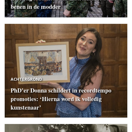
benen in de modder
ACHTERGROND
PhD’er Donna schildert in recordtempo
promoties: ‘Hierna word ik volledig
kunstenaar’