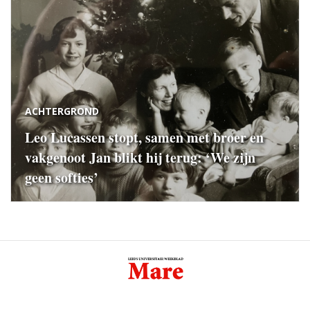
ACHTERGROND
Leo Lucassen stopt, samen met broer en
vakgenoot Jan blikt hij terug: ‘We zijn
geen softies’