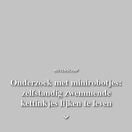
WETENSCHAP
Onderzoek met minirobotjes:
zelfstandig zwemmende
kettinkjes lijken te leven