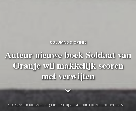
COLUMNS & OPINIE
Auteur nieuwe boek Soldaat van
Oranje wil makkelijk scoren
met verwijten
Erik Hazelhoff Roelfzema krijgt in 1951 bij zijn aankomst op Schiphol een krans
omgehangen door Ambonese vrouwen
Gastschrijver
donderdag 21 mei 2026