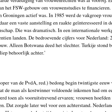
arde verdediging van vrouwenrechten was al voorbij. Er
van het FSW-gebouw om vrouwenstudies te financieren. 
in Groningen actief was. In 1985 werd de vakgroep vro
daar een vaste aanstelling en raakte geïnteresseerd in d
nschap. Die was dramatisch. In een internationale wer
ntien landen. De bedroevende cijfers voor Nederland: 2
uw. Alleen Botswana deed het slechter. Turkije stond 
iep behoorlijk achter.’
oper van de PvdA, red.) bedong begin twintigste eeuw
dat de man als kostwinner voldoende inkomen had om ee
rd toen als vooruitstrevend ervaren; vrouwen hoefden 
en. Dat zorgde later wel voor een achterstand. Nederlan