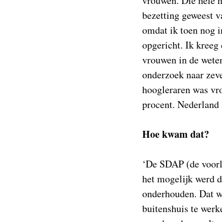
vrouwen. Die hele h
bezetting geweest 
omdat ik toen nog 
opgericht. Ik kreeg 
vrouwen in de wete
onderzoek naar zeve
hoogleraren was vro
procent. Nederland l
Hoe kwam dat?
‘De SDAP (de voorl
het mogelijk werd 
onderhouden. Dat we
buitenshuis te werk