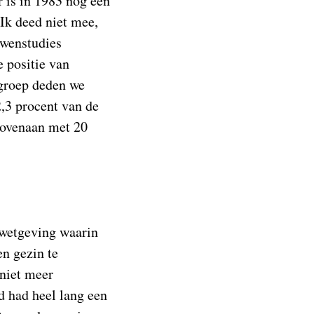
 is in 1983 nog een
Ik deed niet mee,
uwenstudies
e positie van
kgroep deden we
,3 procent van de
bovenaan met 20
 wetgeving waarin
n gezin te
niet meer
d had heel lang een