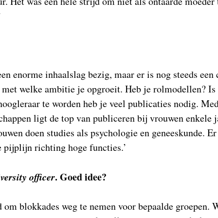
. Het was een hele strijd om niet als ontaarde moeder 
’
?
en enorme inhaalslag bezig, maar er is nog steeds een 
l met welke ambitie je opgroeit. Heb je rolmodellen? Is 
oogleraar te worden heb je veel publicaties nodig. Me
happen ligt de top van publiceren bij vrouwen enkele ja
uwen doen studies als psychologie en geneeskunde. Er z
pijplijn richting hoge functies.’
iversity officer
. Goed idee?
ed om blokkades weg te nemen voor bepaalde groepen. W