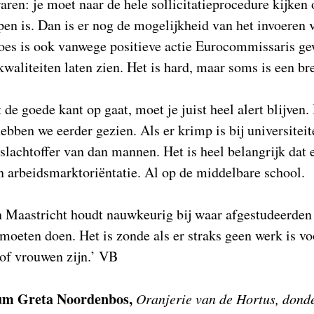
ren: je moet naar de hele sollicitatieprocedure kijken o
pen is. Dan is er nog de mogelijkheid van het invoeren v
roes is ook vanwege positieve actie Eurocommissaris g
waliteiten laten zien. Het is hard, maar soms is een br
t de goede kant op gaat, moet je juist heel alert blijven. 
bben we eerder gezien. Als er krimp is bij universitei
t slachtoffer van dan mannen. Het is heel belangrijk dat
n arbeidsmarktoriëntatie. Al op de middelbare school.
n Maastricht houdt nauwkeurig bij waar afgestudeerden
moeten doen. Het is zonde als er straks geen werk is voo
of vrouwen zijn.’ VB
um Greta Noordenbos,
Oranjerie van de Hortus, donde