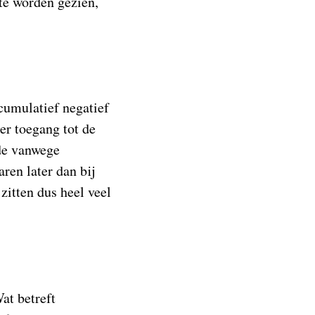
te worden gezien,
cumulatief negatief
er toegang tot de
de vanwege
ren later dan bij
itten dus heel veel
at betreft