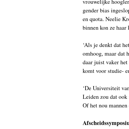
vrouwelijke hooglera
gender bias ingeslo
en quota. Neelie K
binnen kon ze haar k
‘Als je denkt dat he
omhoog, maar dat he
daar juist vaker he
komt voor studie- e
‘De Universiteit va
Leiden zou dat ook 
Of het nou mannen 
Afscheidssymposi