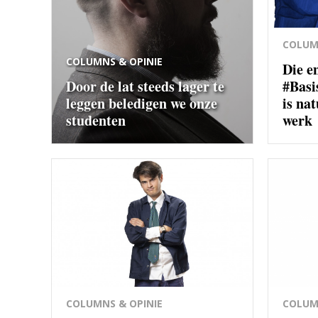
COLUM
COLUMNS & OPINIE
Die e
Door de lat steeds lager te
#Basi
leggen beledigen we onze
is na
studenten
werk
COLUMNS & OPINIE
COLUM