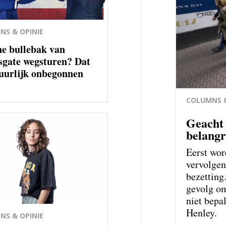
NS & OPINIE
ne bullebak van
sgate wegsturen? Dat
tuurlijk onbegonnen
COLUMNS &
Geacht 
belangr
Eerst wor
vervolgen
bezetting
gevolg om
niet bep
Henley.
NS & OPINIE