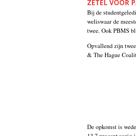
ZETEL VOOR P
Bij de studentgeled
weliswaar de meeste
twee. Ook PBMS bli
Opvallend zijn twee
& The Hague Coalit
De opkomst is wede
13,7 procent vorig 