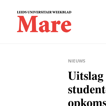
NIEUWS
Uitslag
studen
opkoms