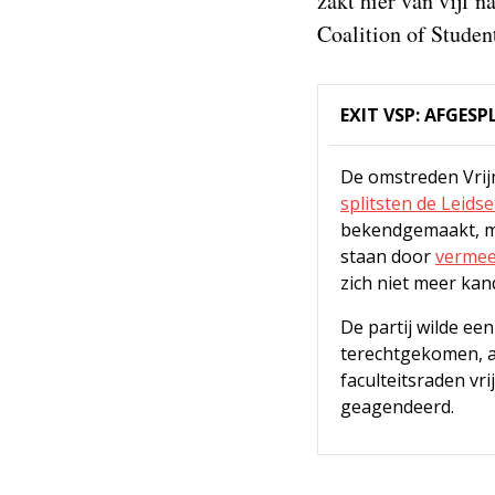
zakt hier van vijf 
Coalition of Stude
EXIT VSP: AFGES
De omstreden Vrijm
splitsten de Leidse
bekendgemaakt, maa
staan door
verme
zich niet meer kan
De partij wilde een
terechtgekomen, aa
faculteitsraden v
geagendeerd.