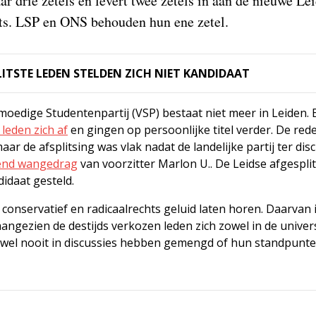
naar drie zetels en levert twee zetels in aan de nieuwe 
nts. LSP en ONS behouden hun ene zetel.
PLITSTE LEDEN STELDEN ZICH NIET KANDIDAAT
oedige Studentenpartij (VSP) bestaat niet meer in Leiden. E
 leden zich af
en gingen op persoonlijke titel verder. De rede
r de afsplitsing was vlak nadat de landelijke partij ter dis
end wangedrag
van voorzitter Marlon U.. De Leidse afgespli
didaat gesteld.
 conservatief en radicaalrechts geluid laten horen. Daarvan i
ngezien de destijds verkozen leden zich zowel in de univers
rijwel nooit in discussies hebben gemengd of hun standpun