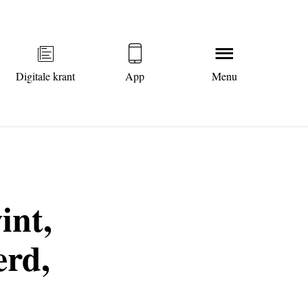
Digitale krant
App
Menu
int,
erd,