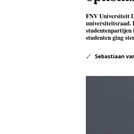
FNV Universiteit L
universiteitsraad.
studentenpartijen 
studenten ging st
Sebastiaan va