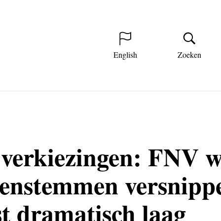
English
Zoeken
 verkiezingen: FNV w
tenstemmen versnipp
t dramatisch laag