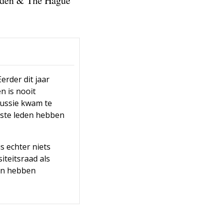
Leiden & The Hague
erder dit jaar
n is nooit
cussie kwam te
tste leden hebben
s echter niets
iteitsraad als
ten hebben