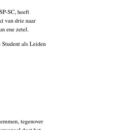
DSP-SC, heeft
t van drie naar
un ene zetel.
e Student als
Leiden
stemmen, tegenover
personeel doet het