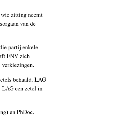
wie zitting neemt
psorgaan van de
ie partij enkele
eft FNV zich
e verkiezingen.
szetels behaald. LAG
t LAG een zetel in
ang) en PhDoc.