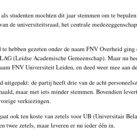
als studenten mochten dit jaar stemmen om te bepalen 
s van de universiteitsraad, het centrale medezeggenscha
d te hebben gezeten onder de naam FNV Overheid ging d
n LAG (Leidse Academische Gemeenschap). Maar nu he
naam FNV Universiteit Leiden, en deed weer mee aan d
ed uitgepakt: de partij heeft drie van de acht personeel
ehaald, maar met iets minder stemmen. Bovendien lever
 vorige verkiezingen.
at ook ten koste van zetels voor UB (Universitair Bel
n twee zetels, maar leveren er nu ieder één in.