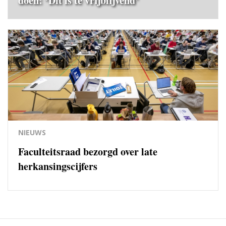
doen: ‘Dit is te vrijblijvend’
NIEUWS
Faculteitsraad bezorgd over late
herkansingscijfers