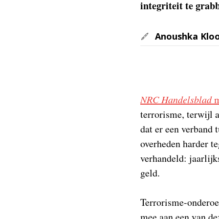
integriteit te grab
Anoushka Klo
NRC Handelsblad
m
terrorisme, terwijl 
dat er een verband 
overheden harder te
verhandeld: jaarlijk
geld.
Terrorisme-onderoek
mee aan een van dez