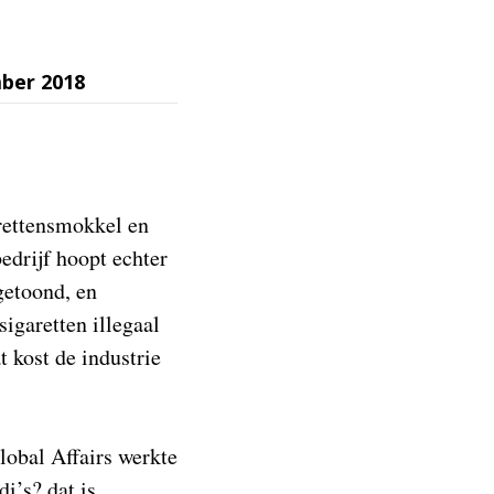
ber 2018
rettensmokkel en
bedrijf hoopt echter
getoond, en
igaretten illegaal
t kost de industrie
lobal Affairs werkte
i’s? dat is