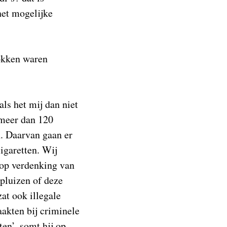
het mogelijke
rokken waren
als het mij dan niet
 meer dan 120
. Daarvan gaan er
sigaretten. Wij
 op verdenking van
pluizen of deze
at ook illegale
akten bij criminele
en’, somt hij op.