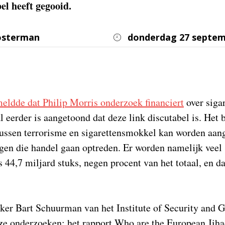
bel heeft gegooid.
osterman
donderdag 27 septem
eldde dat Philip Morris onderzoek financiert
over siga
al eerder is aangetoond dat deze link discutabel is. Het 
tussen terrorisme en sigarettensmokkel kan worden aan
gen die handel gaan optreden. Er worden namelijk veel s
s 44,7 miljard stuks, negen procent van het totaal, en da
er Bart Schuurman van het Institute of Security and G
e onderzoeken: het rapport Who are the European Jihad