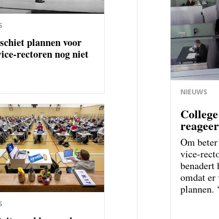
S
schiet plannen voor
vice-rectoren nog niet
NIEUWS
College
reagee
Om beter 
vice-rect
benadert 
omdat er 
plannen. ‘
S