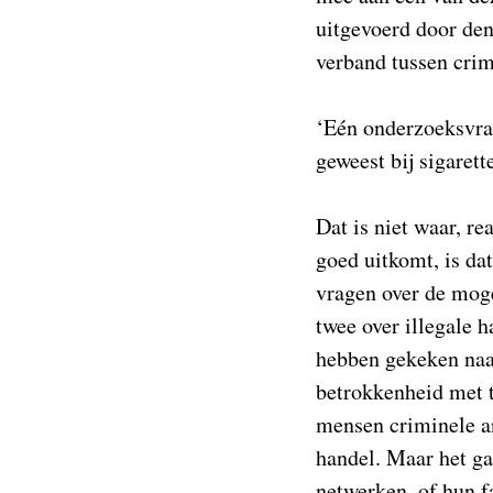
uitgevoerd door den
verband tussen crimi
‘Eén onderzoeksvraa
geweest bij sigaret
Dat is niet waar, re
goed uitkomt, is d
vragen over de moge
twee over illegale h
hebben gekeken naa
betrokkenheid met t
mensen criminele an
handel. Maar het ga
netwerken, of hun f