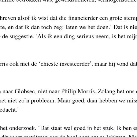
hreven alsof ik wist dat die financierder een grote stem
e, en dat ik dan toch zeg: laten we het doen.’ Dat is ni
op de suggestie. ‘Als ik een ding serieus neem, is het mi
ris ook niet de ‘chicste investeerder’, maar hij vond da
 naar Globsec, niet naar Philip Morris. Zolang het ons
 het niet zo’n probleem. Maar goed, daar hebben we mis
edacht.’
 het onderzoek. ‘Dat staat wel goed in het stuk. Ik ben e
 dit soort resultaten aan de haal gaat om te lobbyen. M