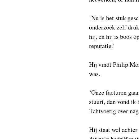
‘Nu is het stuk gesc
onderzoek zelf drukt
hij, en hij is boos 
reputatie.’
Hij vindt Philip Mor
was.
‘Onze facturen gaan
stuurt, dan vond ik
lichtvoetig over nag
Hij staat wel achter
dat zo’n bedrijf met