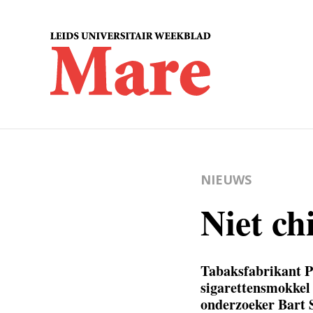
NIEUWS
Niet ch
Tabaksfabrikant Ph
sigarettensmokkel
onderzoeker Bart S