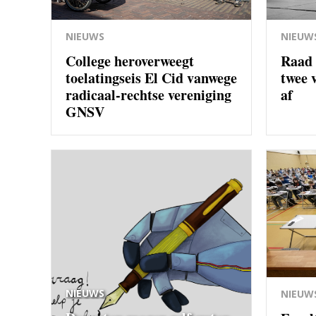
NIEUWS
NIEUW
College heroverweegt
Raad 
toelatingseis El Cid vanwege
twee 
radicaal-rechtse vereniging
af
GNSV
NIEUWS
NIEUW