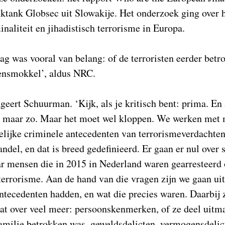
ktank Globsec uit Slowakije. Het onderzoek ging over 
naliteit en jihadistisch terrorisme in Europa.
g was vooral van belang: of de terroristen eerder bet
tensmokkel’, aldus NRC.
ageert Schuurman. ‘Kijk, als je kritisch bent: prima. En 
at maar zo. Maar het moet wel kloppen. We werken met
lijke criminele antecedenten van terrorismeverdachten
andel, en dat is breed gedefinieerd. Er gaan er nul over 
r mensen die in 2015 in Nederland waren gearresteerd
errorisme. Aan de hand van die vragen zijn we gaan uit
tecedenten hadden, en wat die precies waren. Daarbij z
at over veel meer: persoonskenmerken, of ze deel uitma
amilie betrokken was, geweldsdelicten, vermogensdelict