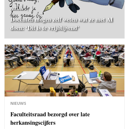
NIEUWS
Docenten mogen zelf weten wat ze met AI
doen: ‘Dit is te vrijblijvend’
NIEUWS
Faculteitsraad bezorgd over late
herkansingscijfers