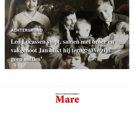
ACHTERGROND
Leo Lucassen stopt, samen met broer en
vakgenoot Jan blikt hij terug: ‘We zijn
geen softies’