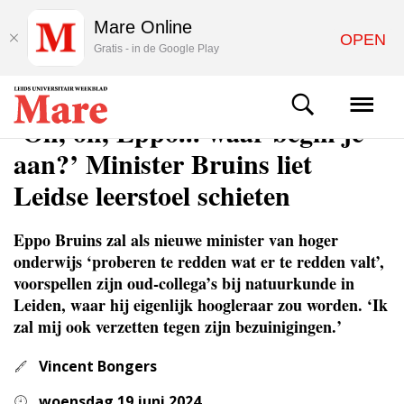
Mare Online
OPEN
Gratis - in de Google Play
ACHTERGROND
‘Oh, oh, Eppo... waar begin je
aan?’ Minister Bruins liet
Leidse leerstoel schieten
Eppo Bruins zal als nieuwe minister van hoger
onderwijs ‘proberen te redden wat er te redden valt’,
voorspellen zijn oud-collega’s bij natuurkunde in
Leiden, waar hij eigenlijk hoogleraar zou worden. ‘Ik
zal mij ook verzetten tegen zijn bezuinigingen.’
Vincent Bongers
woensdag 19 juni 2024