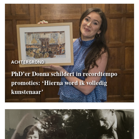
ACHTERGROND
PhD’er Donna schildert in recordtempo
promoties: ‘Hierna word ik volledig
kunstenaar’