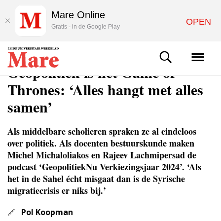
Mare Online
OPEN
Gratis - in de Google Play
ACHTERGROND
Geopolitiek is net Game of
Thrones: ‘Alles hangt met alles
samen’
Als middelbare scholieren spraken ze al eindeloos
over politiek. Als docenten bestuurskunde maken
Michel Michalo­liakos en Rajeev Lachmipersad de
podcast ‘GeopolitiekNu Verkiezingsjaar 2024’. ‘Als
het in de Sahel écht misgaat dan is de Syrische
migratiecrisis er niks bij.’
Pol Koopman