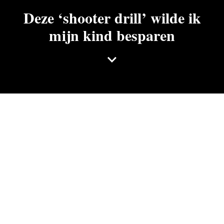
Deze ‘shooter drill’ wilde ik
mijn kind besparen
donderdag 16 mei 2019
Als jonge vader in Amerika werd oud-Mare-
journalist Hans Klis geconfronteerd met een
schizofrene samenleving die kinderlevens wil redden,
maar tegelijkertijd school shootings normaliseert.
Vrijdag komt hij vertellen over zijn boek Generatie
Columbine.