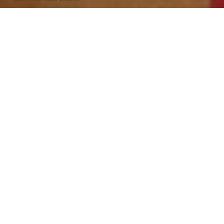
Lisa Boshuizen
donderdag 22 januari 2026
De geestelijke gezondheidszorg schiet tekort, juist bij
de jongeren die de hulp het hardst nodig hebben. Er
wordt te weinig samengewerkt, waarschuwt
onderzoeker Rianne de Soet. ‘Niemand neemt de
verantwoordelijkheid.’
‘Zelfdoding is de grootste doodsoorzaak onder jongeren’,
vertelt Rianne de Soet, onderzoeker bij LUMC Curium,
het academisch centrum voor kinder- en jeugdpsychiatrie.
De steeds grotere druk van sociale media, zorgen om de
toekomst en het moeten neerzetten van ‘het perfecte
plaatje’ dragen bij aan de ontwikkeling van psychische