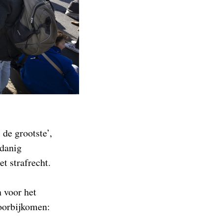
 de grootste’,
sdanig
t strafrecht.
n voor het
voorbijkomen: