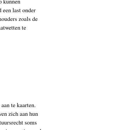
Zo kunnen
d een last onder
houders zoals de
atwetten te
 aan te kaarten.
jven zich aan hun
stuursrecht soms