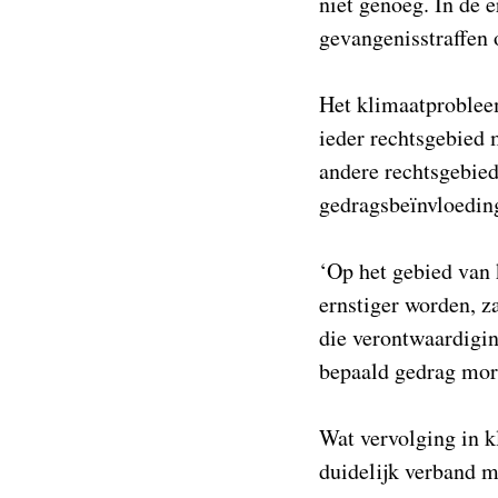
niet genoeg. In de 
gevangenisstraffen o
Het klimaatprobleem
ieder rechtsgebied 
andere rechtsgebie
gedragsbeïnvloeding
‘Op het gebied van 
ernstiger worden, z
die verontwaardigin
bepaald gedrag more
Wat vervolging in kl
duidelijk verband mo