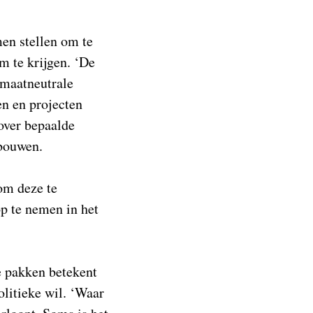
en stellen om te
m te krijgen. ‘De
imaatneutrale
en en projecten
 over bepaalde
gebouwen.
om deze te
p te nemen in het
e pakken betekent
olitieke wil. ‘Waar