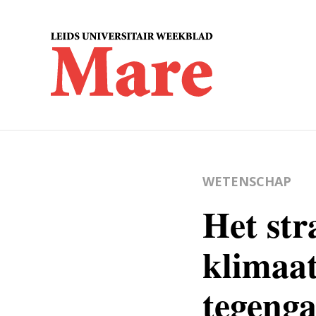
WETENSCHAP
Het str
klimaa
tegeng