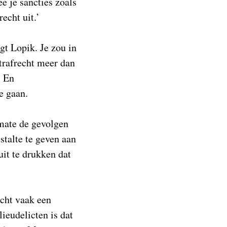
e je sancties zoals
echt uit.’
gt Lopik. Je zou in
trafrecht meer dan
. En
e gaan.
mate de gevolgen
stalte te geven aan
it te drukken dat
echt vaak een
ieudelicten is dat