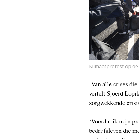
Klimaatprotest op de
‘Van alle crises die
vertelt Sjoerd Lop
zorgwekkende crisis
‘Voordat ik mijn pro
bedrijfsleven die m