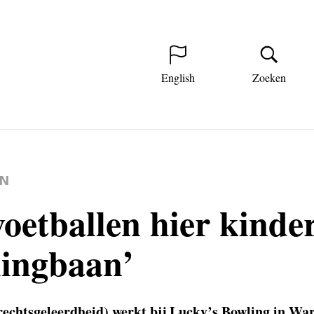
English
Zoeken
EN
oetballen hier kinde
lingbaan’
 rechtsgeleerdheid) werkt bij Lucky’s Bowling in W