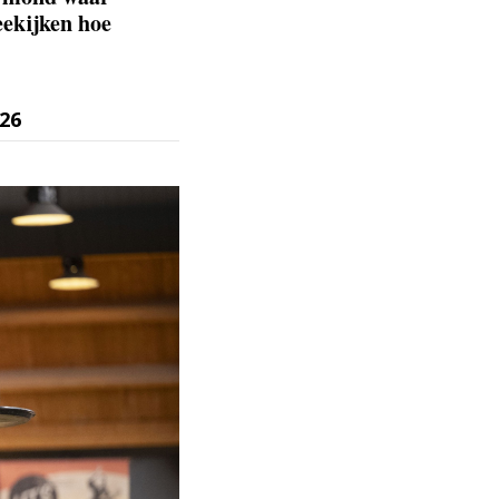
eekijken hoe
026