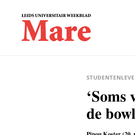
STUDENTENLEV
‘Soms v
de bow
Pinou Koster (20,