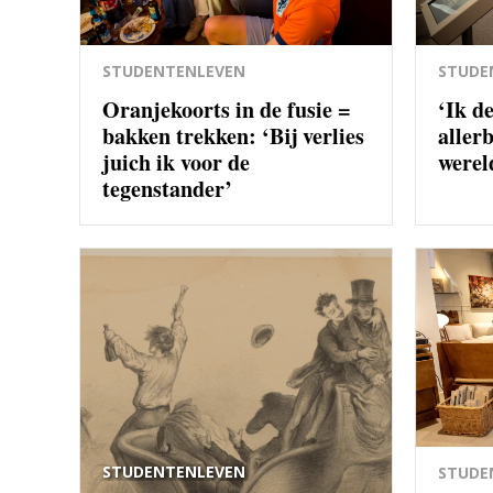
STUDENTENLEVEN
STUDE
Oranjekoorts in de fusie =
‘Ik d
bakken trekken: ‘Bij verlies
allerb
juich ik voor de
werel
tegenstander’
STUDENTENLEVEN
STUDE