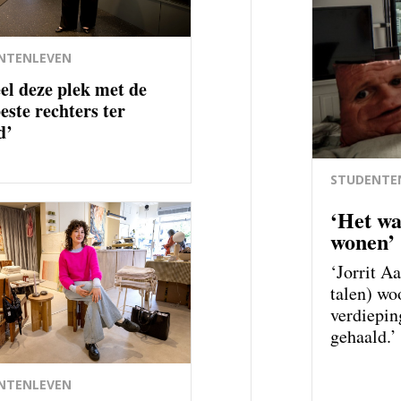
NTENLEVEN
eel deze plek met de
este rechters ter
d’
STUDENTE
‘Het wa
wonen’
‘Jorrit A
talen) wo
verdiepin
gehaald.’
NTENLEVEN