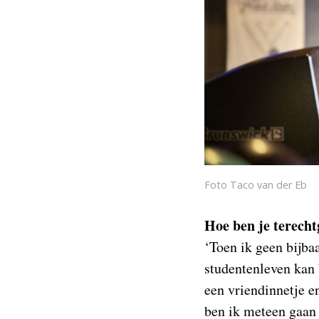
Foto Taco van der Eb
Hoe ben je terech
‘Toen ik geen bijba
studentenleven kan b
een vriendinnetje e
ben ik meteen gaan s