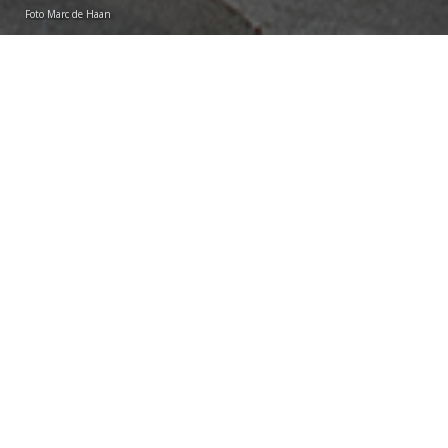
Foto Marc de Haan
Susan Wichgers
donderdag 17 oktober 2019
Nadat hun pand werd verkocht, moesten de studenten
die aan de Toussaintkade woonden verhuizen naar
Haagweg 47. De gemeente was akkoord, maar nieuwe
buren mopperden. Volgens hen is de buurt te
‘verkamerd’. De adviescommissie Bezwaarschriften is
het met hen eens. Hoewel ze er al tien maanden
wonen, is het nog onzeker of de studenten mogen
blijven. 'Soms denk ik 's nachts: hoe zou het volgende
week zijn?'
Melanie Kuitems (22, geschiedenis)
: ‘We wilden heel
graag met alle huisgenoten van de Toussaintkade als