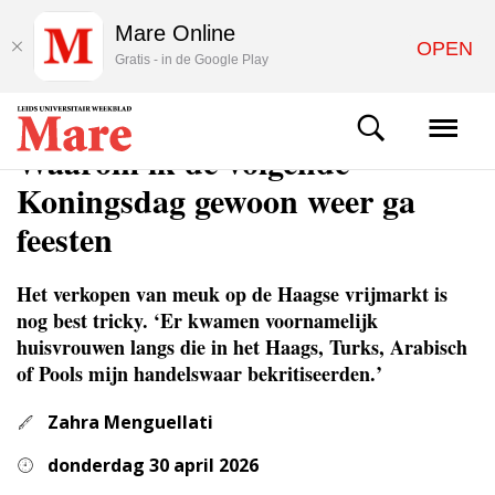
Mare Online
OPEN
Gratis - in de Google Play
COLUMNS & OPINIE
Waarom ik de volgende
Koningsdag gewoon weer ga
feesten
Het verkopen van meuk op de Haagse vrijmarkt is
nog best tricky. ‘Er kwamen voornamelijk
huisvrouwen langs die in het Haags, Turks, Arabisch
of Pools mijn handelswaar bekritiseerden.’
Zahra Menguellati
donderdag 30 april 2026