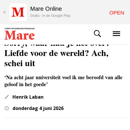
Mare Online
OPEN
Gratis - in de Google Play
COLUMNS & OPINIE
Sorry, waar had je het over?
Liefde voor de wereld? Ach,
schei uit
‘Na acht jaar universiteit voel ik me beroofd van alle
geloof in het goede’
Henrik Laban
donderdag 4 juni 2026