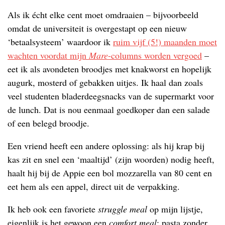
Als ik écht elke cent moet omdraaien – bijvoorbeeld
omdat de universiteit is overgestapt op een nieuw
‘betaalsysteem’ waardoor ik
ruim vijf (5!) maanden moet
wachten voordat mijn
Mare
-columns worden vergoed
–
eet ik als avondeten broodjes met knakworst en hopelijk
augurk, mosterd of gebakken uitjes. Ik haal dan zoals
veel studenten bladerdeegsnacks van de supermarkt voor
de lunch. Dat is nou eenmaal goedkoper dan een salade
of een belegd broodje.
Een vriend heeft een andere oplossing: als hij krap bij
kas zit en snel een ‘maaltijd’ (zijn woorden) nodig heeft,
haalt hij bij de Appie een bol mozzarella van 80 cent en
eet hem als een appel, direct uit de verpakking.
Ik heb ook een favoriete
struggle meal
op mijn lijstje,
eigenlijk is het gewoon een
comfort meal
: pasta zonder