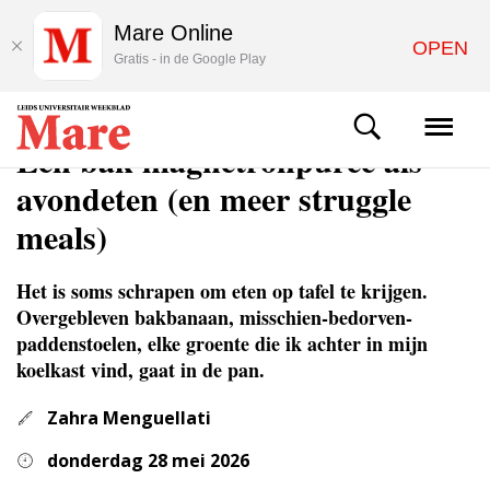
Mare Online
OPEN
Gratis - in de Google Play
COLUMNS & OPINIE
Een bak magnetronpuree als
avondeten (en meer struggle
meals)
Het is soms schrapen om eten op tafel te krijgen.
Overgebleven bakbanaan, misschien-bedorven-
paddenstoelen, elke groente die ik achter in mijn
koelkast vind, gaat in de pan.
Zahra Menguellati
donderdag 28 mei 2026