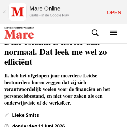
Mare Online
OPEN
Gratis - in de Google Play
COLUMNS & OPINIE
Deze column is korter dan
normaal. Dat leek me wel zo
efficiënt
Ik heb het afgelopen jaar meerdere Leidse
bestuurders horen zeggen dat zij zich
verantwoordelijk voelen voor de financiën en het
personeelsbestand, en niet voor zaken als een
onderwijsvisie of de werksfeer.
Lieke Smits
donderdag 11 juni 2026