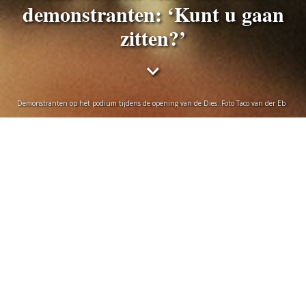
demonstranten: ‘Kunt u gaan
zitten?’
Demonstranten op het podium tijdens de opening van de Dies. Foto Taco van der Eb
Mark Reid
donderdag 9 februari 2023
Een onverwachte interruptie door klimaatactivisten
paste opvallend goed bij het inhoudelijke programma
van de 448e dies.
Zoals vertrouwd slingert er woensdagmiddag even voor
drie uur een lange sliert van zwarte toga’s van het