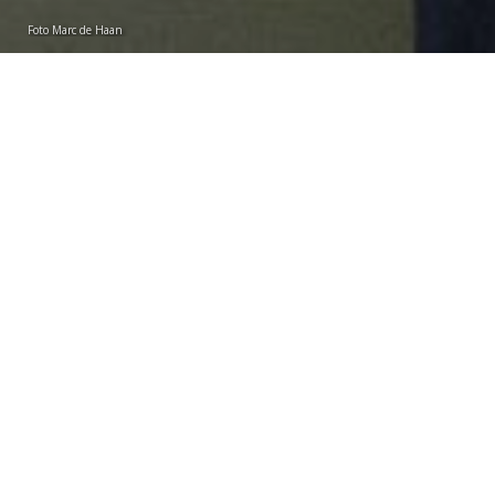
Foto Marc de Haan
Sebastiaan van Loosbroek
vrijdag 22 november 2024
Volgens de rechtbank zijn het vermeende wangedrag
en de schendingen van de wetenschappelijke
integriteit door hoogleraar Caribische archeologie
Corinne Hofman voldoende aannemelijk.
Dat blijkt uit de
tussenbeschikking
van de kantonrechter
die vrijdag op rechtspraak.nl werd gepubliceerd.
De universiteit heeft een ontslagprocedure tegen Hofman
aangespannen, nadat uit een
onderzoeksrapport
bleek dat
de hoogleraar zich tussen 1990 en 2023 - samen met haar