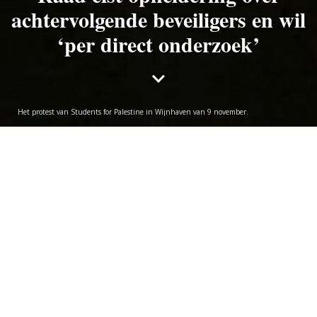
achtervolgende beveiligers en wil
‘per direct onderzoek’
Het protest van Students for Palestine in Wijnhaven van 9 november.
Vincent Bongers
maandag 27 november 2023
Studentenpartijen LVS en DSP hebben 19 vragen
gesteld aan het college van bestuur over het optreden
van beveiligers bij de demonstratie van Students for
Palestine op 9 november in Wijnhaven. ‘We betreuren
dat er studenten en stafleden achtervolgd en fysiek
bedreigd zijn door universitair personeel.’