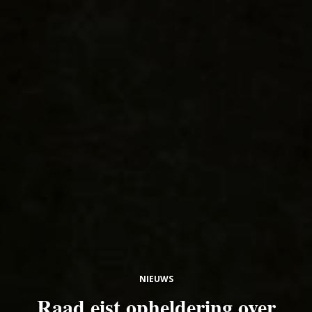
NIEUWS
Raad eist opheldering over