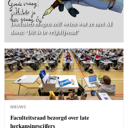
NIEUWS
Docenten mogen zelf weten wat ze met AI
doen: ‘Dit is te vrijblijvend’
NIEUWS
Faculteitsraad bezorgd over late
herkansingscijfers