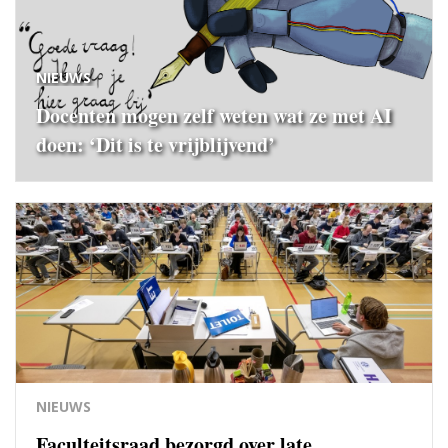
NIEUWS
Docenten mogen zelf weten wat ze met AI
doen: ‘Dit is te vrijblijvend’
NIEUWS
Faculteitsraad bezorgd over late