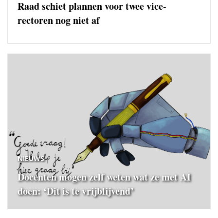
Raad schiet plannen voor twee vice-
rectoren nog niet af
NIEUWS
Docenten mogen zelf weten wat ze met AI
doen: ‘Dit is te vrijblijvend’