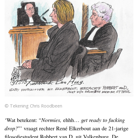
© Tekening Chris Roodbeen
‘Wat betekent: “
Normies,
ehhh…
get ready to fucking
drop?
”’ vraagt rechter René Elkerbout aan de 21-jarige
filosofiestudent Robbert van D. uit Valkenburg. De