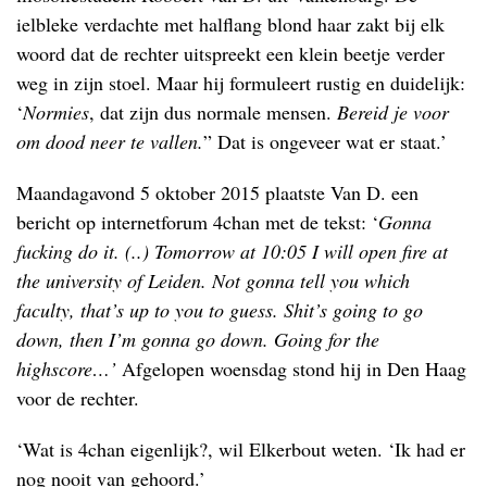
ielbleke verdachte met halflang blond haar zakt bij elk
woord dat de rechter uitspreekt een klein beetje verder
weg in zijn stoel. Maar hij formuleert rustig en duidelijk:
‘
Normies
, dat zijn dus normale mensen.
Bereid je voor
om dood neer te vallen.
” Dat is ongeveer wat er staat.’
Maandagavond 5 oktober 2015 plaatste Van D. een
bericht op internetforum 4chan met de tekst: ‘
Gonna
fucking do it. (..) Tomorrow at 10:05 I will open fire at
the university of Leiden. Not gonna tell you which
faculty, that’s up to you to guess. Shit’s going to go
down, then I’m gonna go down. Going for the
highscore…’
Afgelopen woensdag stond hij in Den Haag
voor de rechter.
‘Wat is 4chan eigenlijk?, wil Elkerbout weten. ‘Ik had er
nog nooit van gehoord.’