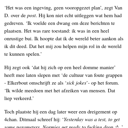
‘Het was een ingeving, geen vooropgezet plan’, zegt Van
D. over de
post
. Hij kon niet echt uitleggen wat hem had
gedreven. ‘Ik voelde een dwang om deze berichten te
plaatsen. Het was rare toestand: ik was in een heel
onrustige bui. Ik hoopte dat ik de wereld beter aankon als
ik dit deed. Dat het mij zou helpen mijn rol in de wereld
te kunnen spelen.’
Hij zegt ook ‘dat hij zich op een heel domme manier’
heeft mee laten slepen met ‘de cultuur van foute grappen
- Elkerbout omschrijft ze als ‘
sick jokes
’- op het forum.
‘Ik wilde meedoen met het afzeiken van mensen. Dat
liep verkeerd.’
Toch plaatste hij een dag later weer een dreigement op
4chan. Ditmaal schreef hij: ‘
Yesterday was a test, to get
some parameters. Normies get ready to fucking drop :^..
’