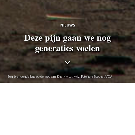
NIEUWS
Deze pijn gaan we nog
generaties voelen
Een brandende bus op de weg van Kharkiv tot Kyiv. Foto Yan Boechat/VOA
Oscar van Putten
vrijdag 4 maart 2022
Tijdens een universitaire paneldiscussie over de
oorlog in Oekraïne bleek er ook een Poetin-aanhanger