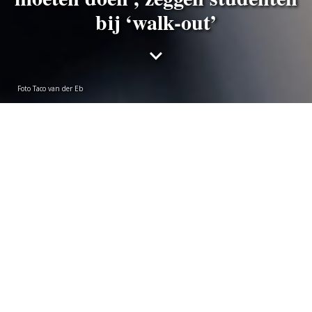
bij ‘walk-out’
Foto Taco van der Eb
Redactie
maandag 13 mei 2024
Zo’n zeshonderd Leidse studenten en medewerkers
hebben in Leiden en Den Haag hun colleges
onderbroken om mee te doen aan een landelijk
protest tegen universitaire banden met Israël. Een
bezetting lijkt niet uitgesloten. ‘Universiteiten geven
meer om spullen dan om mensenlevens.’