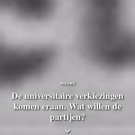
NIEUWS
De universitaire verkiezingen
komen eraan. Wat willen de
partijen?