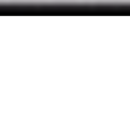
Sebastiaan van Loosbroek en Mark Reid
woensdag 13 mei 2026
Mare vroeg alle studenten- en personeelspartijen
naar hun belangrijkste speerpunten. Wie is er
verantwoordelijk in het doolhof dat de Universiteit
Leiden heet? ‘Er moet een einde komen aan de
digitale wirwar.’
De
universitaire verkiezingen
zijn van 18 tot en
met 21 mei. Er kan gestemd worden voor de
studentengeleding- en personeelsgeleding van
de universiteitsraad, de studentengeleding van