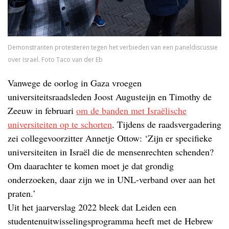
Demonstranten protesteren tegen het verbieden van een paneldiscussie
over Israel. Foto Taco van der Eb
Vanwege de oorlog in Gaza vroegen
universiteitsraadsleden Joost Augusteijn en Timothy de
Zeeuw in februari
om de banden met Israëlische
universiteiten op te schorten
. Tijdens de raadsvergadering
zei collegevoorzitter Annetje Ottow: ‘Zijn er specifieke
universiteiten in Israël die de mensenrechten schenden?
Om daarachter te komen moet je dat grondig
onderzoeken, daar zijn we in UNL-verband over aan het
praten.’
Uit het jaarverslag 2022 bleek dat Leiden een
studentenuitwisselingsprogramma heeft met de Hebrew