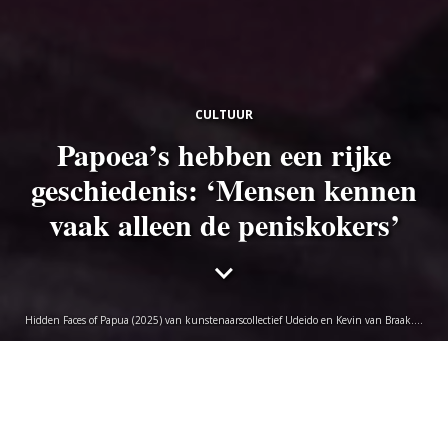
CULTUUR
Papoea’s hebben een rijke
geschiedenis: ‘Mensen kennen
vaak alleen de peniskokers’
Hidden Faces of Papua (2025) van kunstenaarscollectief Udeido en Kevin van Braak.
Foto Maarten Nauw
Marciëlle van der Kraan
donderdag 5 februari 2026