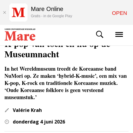
Mare Online
OPEN
Gratis - in de Google Play
CULTUUR
K-pop van toen en nu op de
Museumnacht
In het Wereldmuseum treedt de Koreaanse band
NuMori op. Ze maken ‘hybrid-K-music’, een mix van
K-pop, K-rock en traditionele Koreaanse muziek.
‘Oude Koreaanse folklore is geen versteend
museumstuk.’
Valérie Krah
donderdag 4 juni 2026