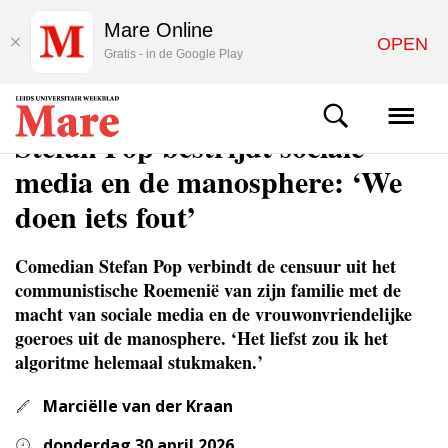
Mare Online
OPEN
Gratis - in de Google Play
CULTUUR
Stefan Pop bestrijdt sociale
media en de manosphere: ‘We
doen iets fout’
Comedian Stefan Pop verbindt de censuur uit het
communistische Roemenië van zijn familie met de
macht van sociale media en de vrouwonvriendelijke
goeroes uit de mano­sphere. ‘Het liefst zou ik het
algoritme helemaal stukmaken.’
Marciëlle van der Kraan
donderdag 30 april 2026