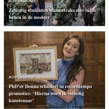
ACHTERGROND
Zeventig studenten staan straks met beide
benen in de modder
ACHTERGROND
PhD’er Donna schildert in recordtempo
promoties: ‘Hierna word ik volledig
kunstenaar’