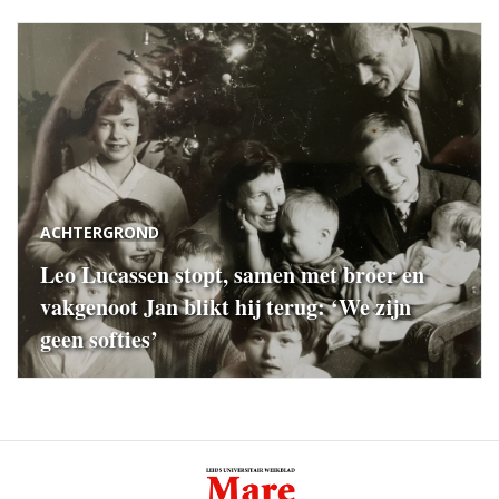
ACHTERGROND
Leo Lucassen stopt, samen met broer en
vakgenoot Jan blikt hij terug: ‘We zijn
geen softies’